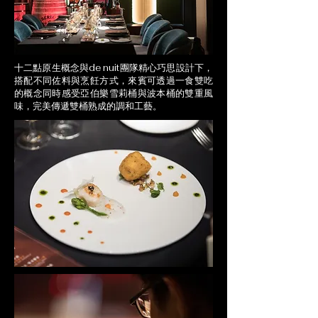
十二點原生概念與de nuit團隊精心巧思設計下，
搭配不同佐料與烹飪方式，來賓可透過一食雙吃
的概念同時感受亞伯樂雪莉桶與波本桶的雙重風
味，完美傳遞雙桶熟成的調和工藝。