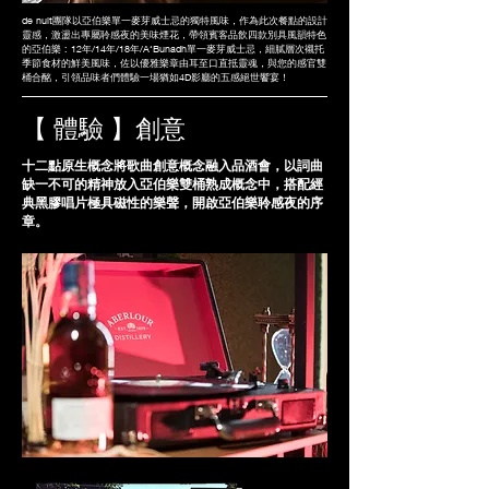
de nuit團隊以亞伯樂單一麥芽威士忌的獨特風味，作為此次餐點的設計
靈感，激盪出專屬聆感夜的美味煙花，帶領賓客品飲四款別具風韻特色
的亞伯樂 : 12年/14年/18年/A‘Bunadh單一麥芽威士忌，細膩層次襯托
季節食材的鮮美風味，佐以優雅樂章由耳至口直抵靈魂，與您的感官雙
桶合酩，引領品味者們體驗一場猶如4D影廳的五感絕世饗宴！
​【 體驗 】創意
十二點原生概念將歌曲創意概念融入品酒會，以詞曲
缺一不可的精神放入亞伯樂雙桶熟成概念中，搭配經
典黑膠唱片極具磁性的樂聲，開啟亞伯樂聆感夜的序
章。