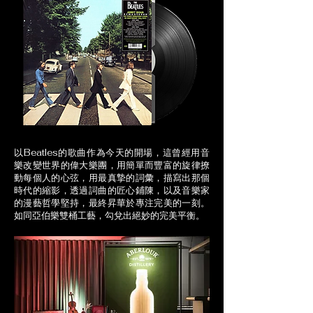
以Beatles的歌曲作為今天的開場，這曾經用音
樂改變世界的偉大樂團，用簡單而豐富的旋律撩
動每個人的心弦，用最真摯的詞彙，描寫出那個
時代的縮影，透過詞曲的匠心鋪陳，以及音樂家
的漫藝哲學堅持，最終昇華於專注完美的一刻。
如同亞伯樂雙桶工藝，勾兌出絕妙的完美平衡。