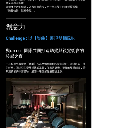
樂呈現感官鉅獻。
謹邀懂生活的伯樂，入席限量席次，用一杯伯樂的時間聲歷其境
「聽見伯樂，雙桶合酩。」
創意力
Challenge : 以【樂曲】展現雙桶風味
與de nuit 團隊共同打造聽覺與視覺饗宴的
聆感之夜
十二點原生概念將【音樂】作為品酒會的創作核心理念，嘗試以詞、曲
的解構，闡述亞伯樂雙桶熟成工藝，並透過聽覺、視覺的雙重刺激，帶
動消費者的味蕾體驗，展開一場五感品酒體驗之旅。