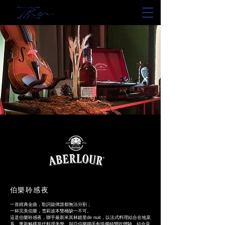
伯樂聆感夜
一首經典金曲，歌詞旋律誰都無法分割；
一杯完美伯樂，雪莉波本雙桶缺一不可。
這是伯樂聆感夜，聯手最新米其林鍍星de nuit，以法式料理結合在地菜
系，重新解構當代料理美學，與亞伯樂聯手創造獨特雙吃體驗，結合音