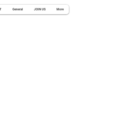
T
General
JOIN US
More