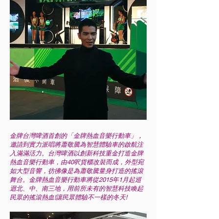
金牌台灣啤酒首創的「金牌熱血音樂行動車」，
邀請到實力派唱將蕭敬騰為智慧體驗車的啟航注
入滿滿活力。台灣啤酒以創新科技重金打造金牌
熱血音樂行動車，由40呎貨櫃改裝而成，外型宛
如大型音響，彷彿像是為蕭敬騰量身打造的搖滾
舞台。金牌熱血音樂行動車將從2015年1月起巡
迴北、中、南三地，用前所未有的智慧科技喚起
民眾的搖滾熱血!讓民眾體驗不一樣的冬天!