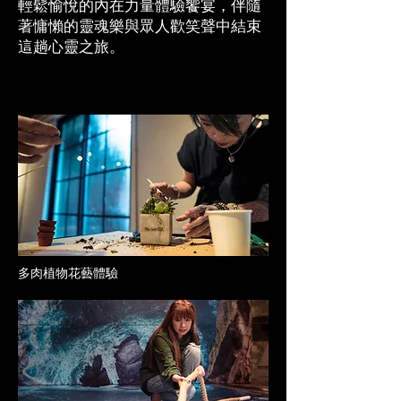
輕鬆愉悅的內在力量體驗饗宴，伴隨
著慵懶的靈魂樂與眾人歡笑聲中結束
這趟心靈之旅。
多肉植物花藝體驗