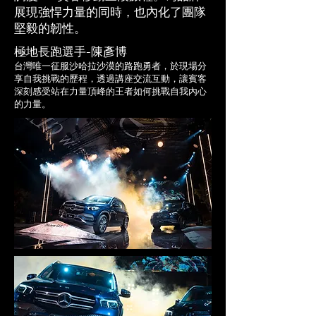
展現強悍力量的同時，也內化了團隊
堅毅的韌性。
極地長跑選手-陳彥博
​台灣唯一征服沙哈拉沙漠的路跑勇者，於現場分
享自我挑戰的歷程，透過講座交流互動，讓賓客
深刻感受站在力量頂峰的王者如何挑戰自我內心
的力量。