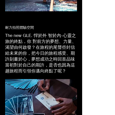
耐力拍照體驗空間
The new GLE. 悍於外 智於內-心靈之
旅的終點，你 對前方的夢想、力量、
渴望由何啟發？在旅程的尾聲些封信
給未來的你，把今日的旅程感受、期
許刻畫於心，夢想成功之時回首品味
當初對於自己的期許，是否也因為這
趟旅程而引領你邁向終點了呢？