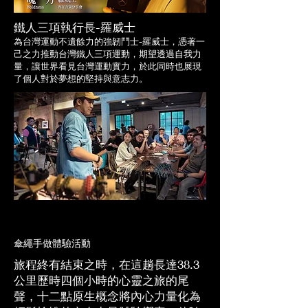
鐵人三項執行長-羅威士
​為台灣運動不遺餘力的強韌鬥士-羅威士，憑著一
己之力推動台灣鐵人三項運動，期望透過自我力
量，讓世界看見台灣運動實力，於此同時也展現
了個人對於夢想的堅持與意志力。
傘繩手做體驗活動
旅程終有結束之時，在這趟長達38.3
公里歷時四個小時的心靈之旅的尾
聲，十二點原生概念將內心力量化為