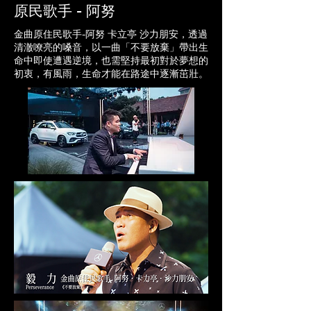
原民歌手 - 阿努
金曲原住民歌手-阿努 卡立亭 沙力朋安，透過
清澈嘹亮的嗓音，以一曲「不要放棄」帶出生
命中即使遭遇逆境，也需堅持最初對於夢想的
初衷，有風雨，生命才能在路途中逐漸茁壯。