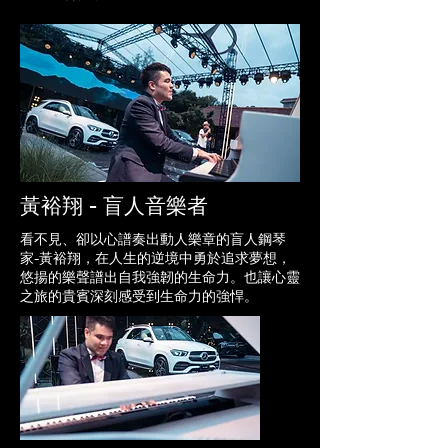
黃裕翔 - 盲人音樂者
看不見、卻以心譜奏出動人樂章的盲人鋼琴
家-黃裕翔，在人生的逆境中勇於追求夢想，
悠揚的樂聲譜出自我強韌的生命力。也讓心靈
之旅的貴賓深刻感受到生命力的強悍。