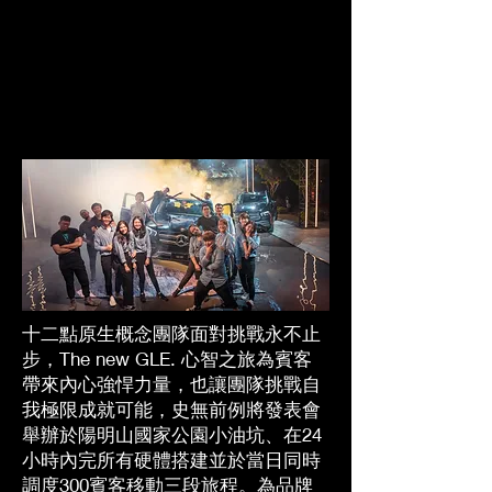
​十二點原生概念團隊面對挑戰永不止
步，The new GLE. 心智之旅為賓客
帶來內心強悍力量，也讓團隊挑戰自
我極限成就可能，史無前例將發表會
舉辦於陽明山國家公園小油坑、在24
小時內完所有硬體搭建並於當日同時
調度300賓客移動三段旅程。為品牌