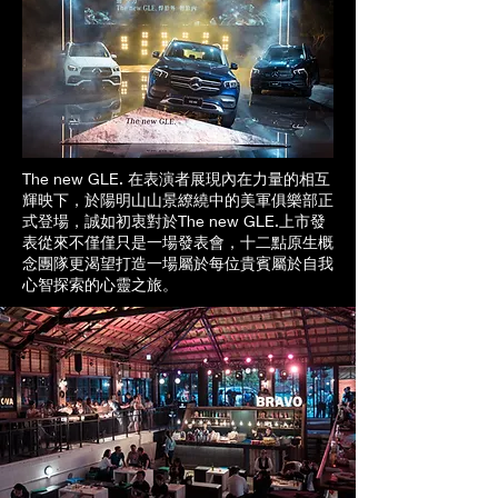
The new GLE. 在表演者展現內在力量的相互
輝映下，於陽明山山景繚繞中的美軍俱樂部正
式登場，誠如初衷對於The new GLE.上市發
表從來不僅僅只是一場發表會，十二點原生概
念團隊更渴望打造一場屬於每位貴賓屬於自我
心智探索的心靈之旅。