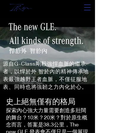
源自G-Class剛毅強悍血脈的繼承
者，以悍於外 智於內的精神傳承地
表最強越野王者血脈，不僅征服地
表、同時也將強韌之力內化於心。
史上絕無僅有的格局
探索內心強大力量需要創造多壯闊
的舞台？10米？20米？對於原生概
念而言，答案是38.3公里，The
new GLE 發表會不僅只是一個展現