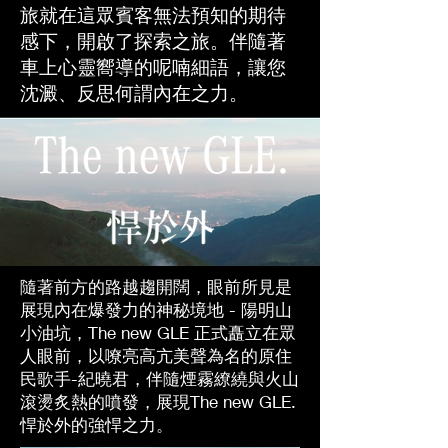
旅就在這眾賓客無法預知的期待
感下，開啟了探索之旅。伴隨著
車上心靈嚮導的呢喃細語，讓您
沈澱、反思何謂內在之力。
隨著前方的路越趨開闊，眼前所見是
展現內在爆發力的神秘境地 - 陽明山
小油坑，The new GLE 正式矗立在眾
人眼前，以嘹亮高亢美聲為名的原住
民歌手-紀曉君，伴隨煙霧繚繞與火山
滾燙炙熱
的噴發，展現The new GLE.
悍於外的強悍之力。