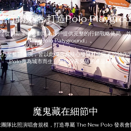
完整行銷策略
打造Polo Playgro
；從前期策略規劃即為客戶提供完整的行銷戰略佈局，
「Polo Palyground」。
乃至整體表演，皆以此概念為核心發展打造完美體驗內容，
Polo專為城市而生、敢於探索突破的產品精神。
​魔鬼藏在細節中
團隊比照演唱會規模，打造專屬 The New Polo 發表