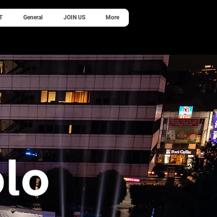
T
General
JOIN US
More