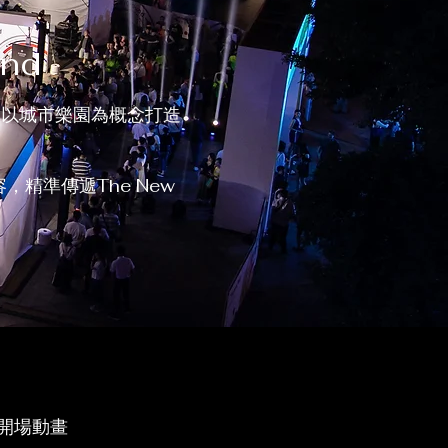
und
並以城市樂園為概念打造
精準傳遞The New
會開場動畫