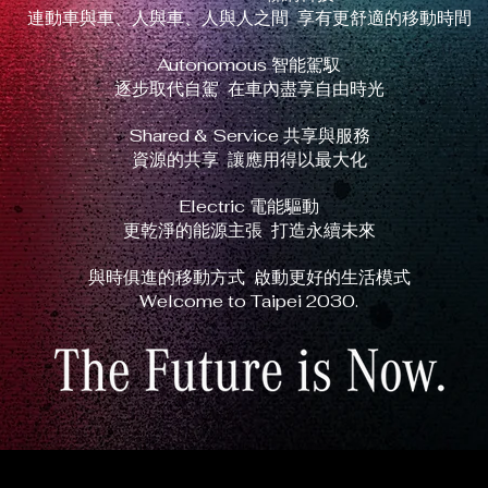
連動車與車、人與車、人與人之間 享有更舒適的移動時間
Autonomous 智能駕馭
逐步取代自駕 在車內盡享自由時光
Shared & Service 共享與服務
資源的共享 讓應用得以最大化
Electric 電能驅動
更乾淨的能源主張 打造永續未來
與時俱進的移動方式 啟動更好的生活模式
Welcome to Taipei 2030.