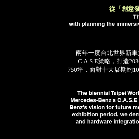
從「創意
Th
with planning the immersiv
兩年一度台北世界新車大展
C.A.S.E策略，打造2
750坪，面對十天展期約
The biennial Taipei Wo
Mercedes-Benz's C.A.S.E st
Benz's vision for future m
exhibition period, we de
and hardware integratio