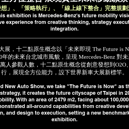
發想」、「策略執行」、「線上線下整合」完整規劃
is exhibition is Mercedes-Benz's future mobility vis
e experience from creative thinking, strategy execut
integration.
，十二點原生概念以「未來即現 The Future is
030年的未來台北城市風貌，呈現 Mercedes-Ben
10萬人參觀人數，十二點原生概念從創意發想到O2
行，展現全方位能力，設下世界新車大展新標竿。
rld New Auto Show, we take "The Future is Now" as 
rategy, it creates the future cityscape of Taipei in
obility. With an area of 2479 m2, facing about 100,000
monstrated all-around capabilities from creative dev
n, and design to execution, setting a new benchmark
exhibition.