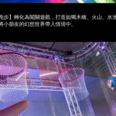
跑步】轉化為闖關遊戲，打造如獨木橋、火山、水
將小朋友的幻想世界帶入情境中。