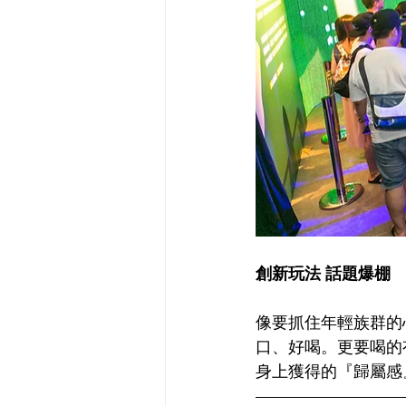
創新玩法 話題爆棚
像要抓住年輕族群的
口、好喝。更要喝的
身上獲得的『歸屬感