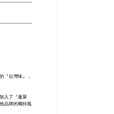
的『台灣味』，
加入了『蓬萊
他品牌的獨特風