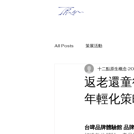
MASTERPIE
All Posts
策展活動
十二點原生概念
2
返老還童
年輕化策
台啤品牌體驗館 品