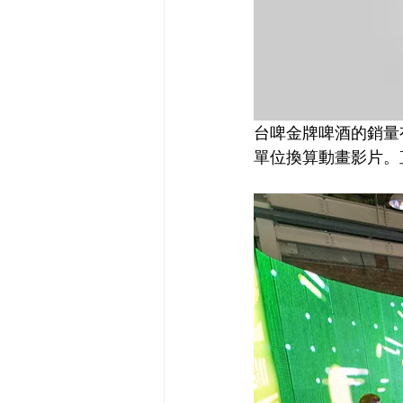
台啤金牌啤酒的銷量
單位換算動畫影片。