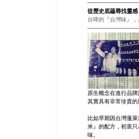
從歷史底蘊尋找靈感 
台啤的『台灣味』，
原生概念在進行品牌
其實具有非常珍貴的
比如早期因台灣蓬萊
米』的配方，初衷只
味。