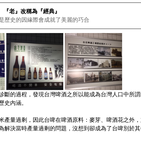
  『老』改稱為『經典』
是歷史的因緣際會成就了美麗的巧合
診斷的過程，發現台灣啤酒之所以能成為台灣人口中所謂
歷史內涵。
米產量過剩，因此台啤在啤酒原料：麥芽、啤酒花之外，
為解決當時產量過剩的問題，沒想到卻成為了台啤別於其