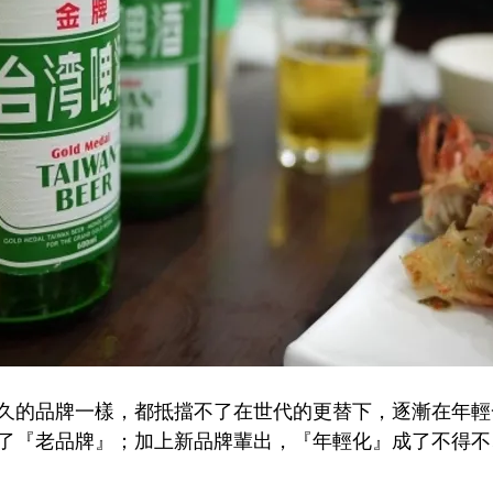
久的品牌一樣，都抵擋不了在世代的更替下，逐漸在年輕
了『老品牌』；加上新品牌輩出，『年輕化』成了不得不